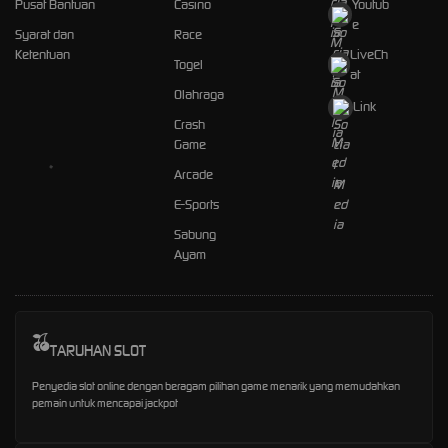
Pusat Bantuan
Casino
Youtub
e
Syarat dan
Race
Ketentuan
LiveCh
Togel
at
Olahraga
Link
Crash
Game
Arcade
E-Sports
Sabung
Ayam
TARUHAN SLOT
Penyedia slot online dengan beragam pilihan game menarik yang memudahkan
pemain untuk mencapai jackpot