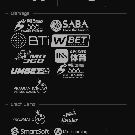
Olahraga
Crash Game