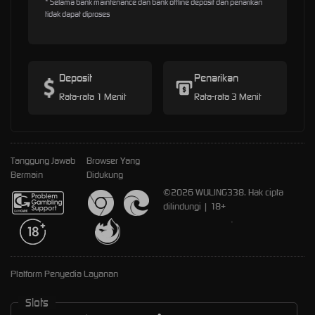
* Selama bank maintenance dan bank offline deposit dan penarikan
tidak dapat diproses
Deposit
Penarikan
Rata-rata 1 Menit
Rata-rata 3 Menit
Tanggung Jawab
Browser Yang
Bermain
Didukung
©2026 WULING338. Hak cipta
dilindungi | 18+
Platform Penyedia Layanan
Slots