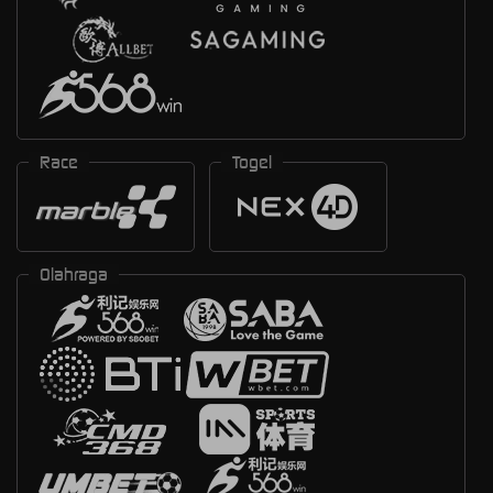
Race
Togel
Olahraga