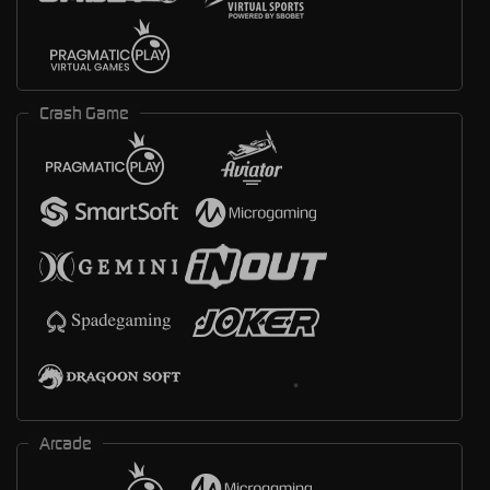
Crash Game
Arcade