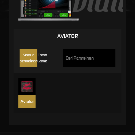
AVIATOR
Semua
Crash
permainan
Game
Aviator