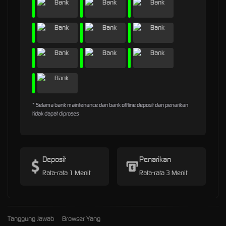
* Selama bank maintenance dan bank offline deposit dan penarikan
tidak dapat diproses
Deposit
Penarikan
Rata-rata 1 Menit
Rata-rata 3 Menit
Tanggung Jawab
Browser Yang