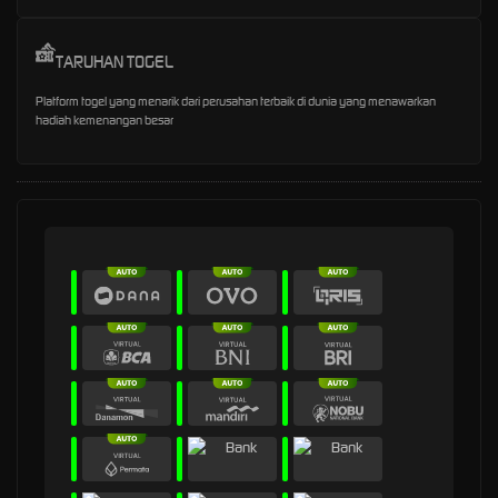
TARUHAN TOGEL
Platform togel yang menarik dari perusahan terbaik di dunia yang menawarkan
hadiah kemenangan besar