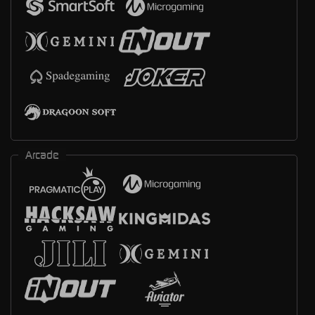
Arcade