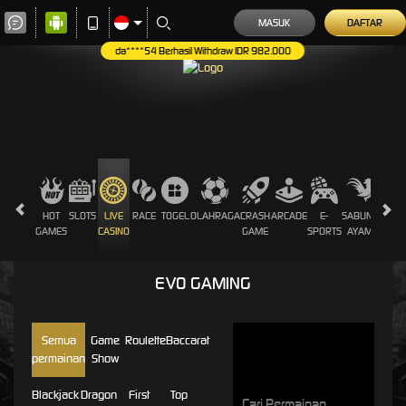
MASUK
DAFTAR
da****54 Berhasil Withdraw IDR 982.000
HOT
SLOTS
LIVE
RACE
TOGEL
OLAHRAGA
CRASH
ARCADE
E-
SABUNG
PROM
GAMES
CASINO
GAME
SPORTS
AYAM
EVO GAMING
Semua
Game
Roulette
Baccarat
permainan
Show
Blackjack
Dragon
First
Top