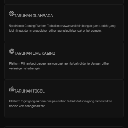
TARUHAN OLAHRAGA
Sportsbook Gaming Platform Terbaik menawarkan lebih banyak game, odds yang
lebih tinggi, dan menyediakan pilihan yang lebih banyak untuk pemain.
TARUHAN LIVE KASINO
Platform Pilihan bagi perusahaan-perusahaan terbaik di dunia, dengan pilihan
variasi game terbanyak
TARUHAN TOGEL
Platform togel yang menarik dari perusahan terbaik di dunia yang menawarkan
hadiah kemenangan besar