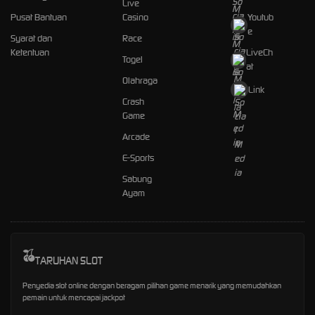
Live
Pusat Bantuan
Casino
Youtub
e
Syarat dan
Race
Ketentuan
LiveCh
Togel
at
Olahraga
Link
Crash
Game
Arcade
E-Sports
Sabung
Ayam
TARUHAN SLOT
Penyedia slot online dengan beragam pilihan game menarik yang memudahkan
pemain untuk mencapai jackpot