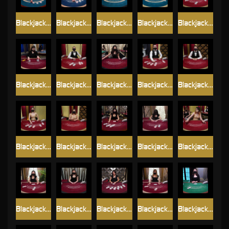
Blackjack_Silver_4
Blackjack_Silver_5
Blackjack_Silver_6
Blackjack_Silver_7
Blackjack_VIP_A
Blackjack_VIP_Alpha
Blackjack_VIP_B
Blackjack_VIP_Beta
Blackjack_VIP_C
Blackjack_VIP_D
Blackjack_VIP_E
Blackjack_VIP_G
Blackjack_VIP_Gamma
Blackjack_VIP_H
Blackjack_VIP_I
Blackjack_VIP_L
Blackjack_VIP_M
Blackjack_VIP_N
Blackjack_VIP_Q
Blackjack_VIP_x