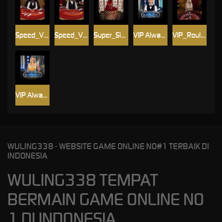
Speed_VIP_Blackjack_C
Speed_VIP_Blackjack_D
Super_Sic_Bo
VIP Always 6 Blackjack 2
VIP_Roulette
VIP Always 6 Blackjack 3
WULING338 - WEBSITE GAME ONLINE NO#1 TERBAIK DI
INDONESIA
WULING338 TEMPAT
BERMAIN GAME ONLINE NO
1 DI INDONESIA