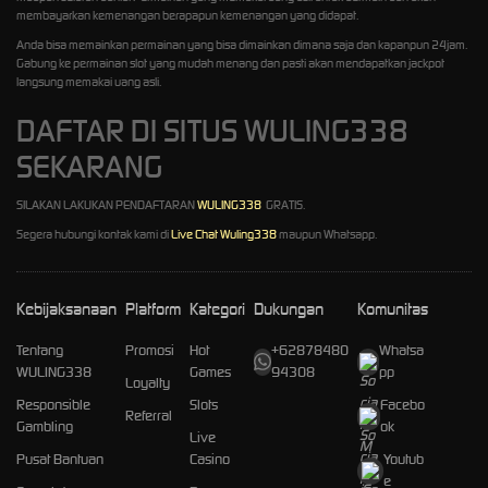
membayarkan kemenangan berapapun kemenangan yang didapat.
Anda bisa memainkan permainan yang bisa dimainkan dimana saja dan kapanpun 24jam.
Gabung ke permainan slot yang mudah menang dan pasti akan mendapatkan jackpot
langsung memakai uang asli.
DAFTAR DI SITUS WULING338
SEKARANG
SILAKAN LAKUKAN PENDAFTARAN
WULING338
GRATIS.
Segera hubungi kontak kami di
Live Chat Wuling338
maupun Whatsapp.
Kebijaksanaan
Platform
Kategori
Dukungan
Komunitas
Tentang
Promosi
Hot
+62878480
Whatsa
WULING338
Games
94308
pp
Loyalty
Responsible
Slots
Facebo
Referral
Gambling
ok
Live
Pusat Bantuan
Casino
Youtub
e