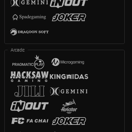
Arcade