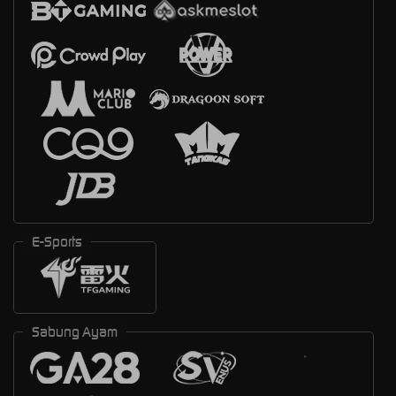
E-Sports
Sabung Ayam