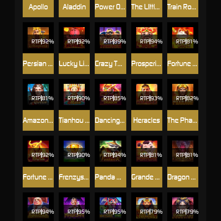
Apollo
Aladdin
Power Of Thor
The LIttle Witch
Train Robber
RTP
92%
RTP
92%
RTP
89%
RTP
94%
RTP
81%
Persian Empire
Lucky Little Devil
Crazy Thieves
Prosperity 168
Fortune Cat
RTP
81%
RTP
90%
RTP
85%
RTP
93%
RTP
82%
Amazon Queen
Tianhou Mazu
Dancing Dragon
Heracles
The Pharaoh
RTP
92%
RTP
90%
RTP
94%
RTP
81%
RTP
81%
Fortune Bull
Frenzyshot
Panda Warrior
Grande Fortune
Dragon Treasure
RTP
94%
RTP
95%
RTP
95%
RTP
79%
RTP
79%