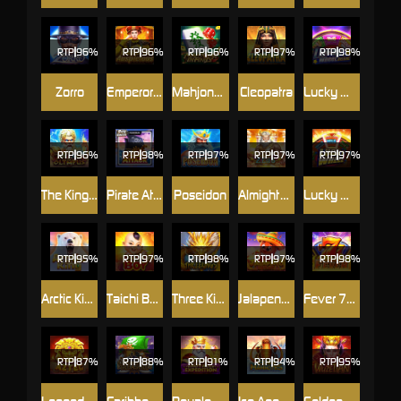
RTP
96%
RTP
96%
RTP
96%
RTP
97%
RTP
98%
Zorro
Emperor Auspicious
Mahjong Infinity
Cleopatra
Lucky Wheel Deluxe
RTP
96%
RTP
98%
RTP
97%
RTP
97%
RTP
97%
The King Of Olympus
Pirate Attack
Poseidon
Almighty Zeus
Lucky Wheel
RTP
95%
RTP
97%
RTP
98%
RTP
97%
RTP
98%
Arctic King
Taichi Boy
Three Kings
Jalapeno Burst
Fever 777
RTP
87%
RTP
88%
RTP
91%
RTP
94%
RTP
95%