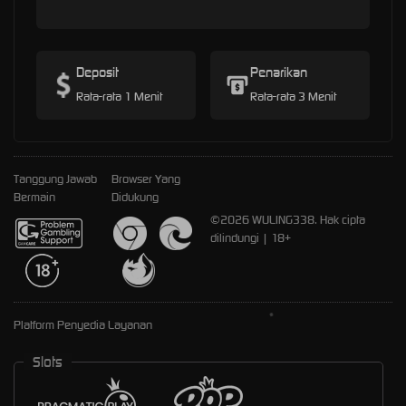
Deposit
Penarikan
Rata-rata 1 Menit
Rata-rata 3 Menit
Tanggung Jawab
Browser Yang
Bermain
Didukung
©2026 WULING338. Hak cipta
dilindungi | 18+
Platform Penyedia Layanan
Slots