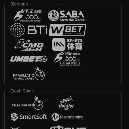
Olahraga
Crash Game