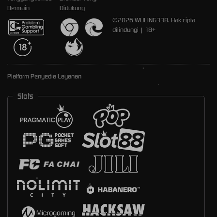
Bermain
Didukung
©2026 WULING338. Hak cipta
dilindungi | 18+
Platform Penyedia Layanan
Slots