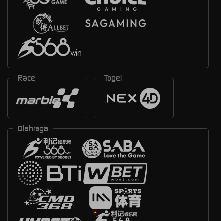
Race
Togel
Olahraga