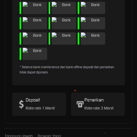
* Selama bank maintenance dan bank offline deposit dan penarikan
tidak dapat diproses
Deposit
Penarikan
Rata-rata 1 Menit
Rata-rata 3 Menit
Tanggung Jawab
Browser Yang