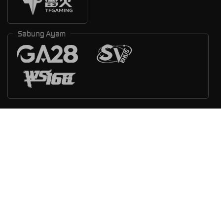
Sabung Ayam