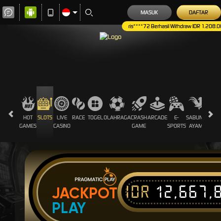
MASUK
DAFTAR
ris****72 Berhasil Withdraw IDR 1.208.
HOT
SLOTS
LIVE
RACE
TOGEL
OLAHRAGA
CRASH
ARCADE
E-
SABUNG
PROM
GAMES
CASINO
GAME
SPORTS
AYAM
IDR
12,667,
JACKPOT
PLAY