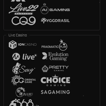
Live Casino