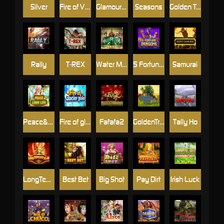
Silver
Fire of Villa Street
Glamourous World
Seasons
Golden Tour
Rally
T-REX
Water Margin
5 Fortune Dragon
Samurai
Peace&Long Life
Fire of glacier gold
Fafafa2
GoldenTree
Tally Ho
LongTengHuXiao2
Best Bet
Big Shot
Pay Dirt
Irish Luck