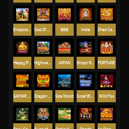
Emperor Gate
God Of Wealth
888
India
Zhao Cai Jin Bao
Happy Prosperous
Highway King
JAPAN
Striper Night
FORTUNE
SAFARI Heat
Dragon Gold
Sea World
Great Blue
Wild Fox