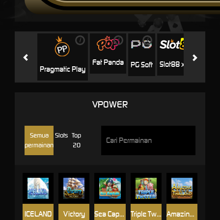
i
i
i
i
i
Facha
Fat Panda
Slot88 x PP
PG Soft
Pragmatic Play
VPOWER
Semua
Slots
Top
permainan
20
ICELAND
Victory
Sea Captain
Triple Twister
Amazing Thailand